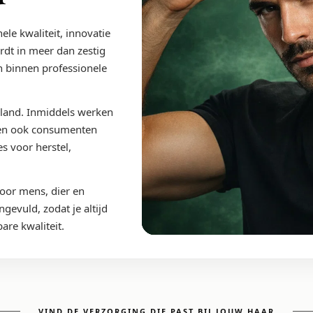
le kwaliteit, innovatie
rdt in meer dan zestig
n binnen professionele
erland. Inmiddels werken
nen ook consumenten
s voor herstel,
oor mens, dier en
gevuld, zodat je altijd
re kwaliteit.
VIND DE VERZORGING DIE PAST BIJ JOUW HAAR